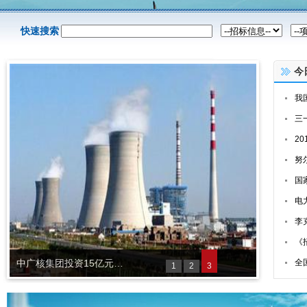
快速搜索
今
我
三
2
努
国
电
李
《
《招标采购管理》杂志2014年编委会工作会议在宜昌召开
全
1
2
3